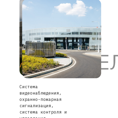
МЕНЗЕ
/
/
смотреть все проекты
подробнее
/
/
подробнее
подробнее
Система
видеонаблюдения,
охранно-пожарная
сигнализация,
система контроля и